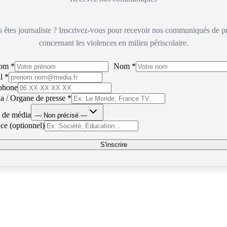
 êtes journaliste ? Inscrivez-vous pour recevoir nos communiqués de p
concernant les violences en milieu périscolaire.
om *
Nom *
l *
phone
a / Organe de presse *
 de média
— Non précisé —
ce (optionnel)
S'inscrire